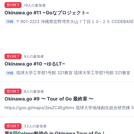
受付終了
19人の参加者
Okinawa.go #11 ~Goなプロジェクト~
〒901-2223 沖縄県宜野湾市大山７丁目１０−２５
CODEBA
沖縄
りますが、北谷側のビルになります。間違わないようにお気を付け
受付終了
9人の参加者
Okinawa.go #10 ~ゆるLT~
琉球大学工学部1号館 321教室
琉球大学工学部1号館 321教室
沖縄
受付終了
8人の参加者
Okinawa.go #9 〜 Tour of Go 最終章 〜
https://goo.gl/maps/2esZC4EgNmv
琉球大学地域創生総合研究棟 5
受付終了
33人の参加者
第8回Golang勉強会 in Okinawa Tour of Go！