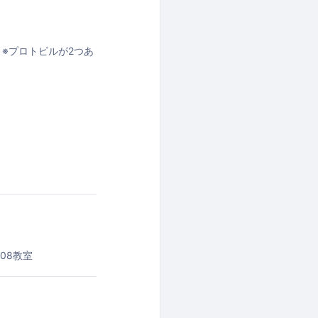
SE ※プロトビルが2つあ
くださいませ。
08教室