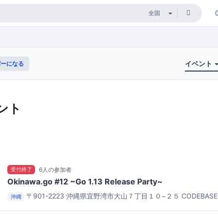
イベント
ーになる
ント
受付終了
6人の参加者
Okinawa.go #12 ~Go 1.13 Release Party~
〒901-2223 沖縄県宜野湾市大山７丁目１０−２５
CODEBA
沖縄
りますが、北谷側のビルになります。間違わないようにお気を付け