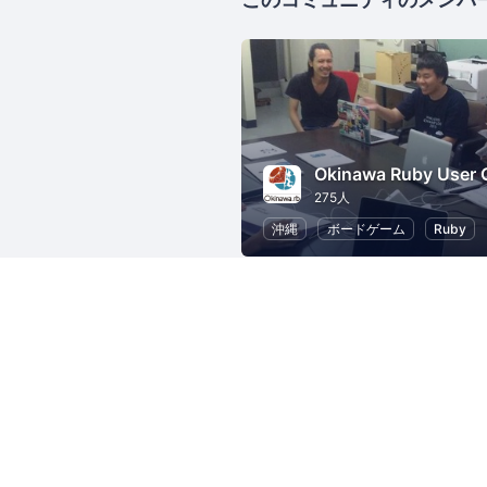
275人
沖縄
ボードゲーム
Ruby
14433人
東京
Java
ソフトウェア開