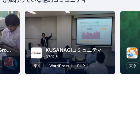
Okinawa Ruby User Group (Okinawa.rb)
KUSANAGIコミュニティ
3707人
ソフトウェア開発
東京
オープンソース
WordPress
Ruby on Rails
PHP
AWS
ITインフラ
東京
W
日本Javaユーザーグループ/Japan Java User Group
発
プログラミング
IT